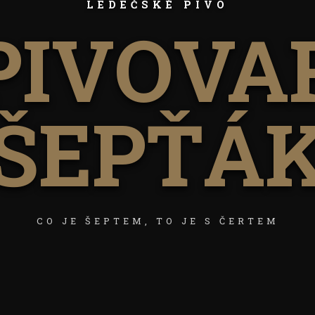
LEDEČSKÉ PIVO
PIVOVA
ŠEPŤÁ
CO JE ŠEPTEM, TO JE S ČERTEM