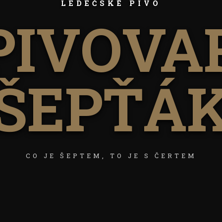
LEDEČSKÉ PIVO
PIVOVA
ŠEPŤÁ
CO JE ŠEPTEM, TO JE S ČERTEM